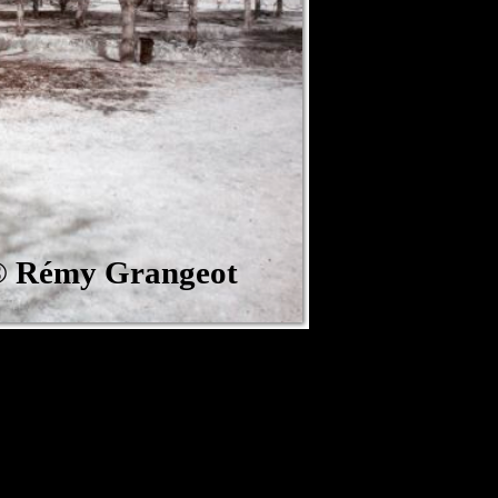
©
Rémy Grangeot