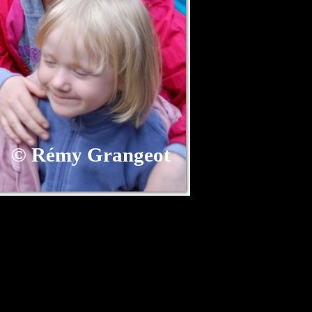
©
Rémy Grangeot