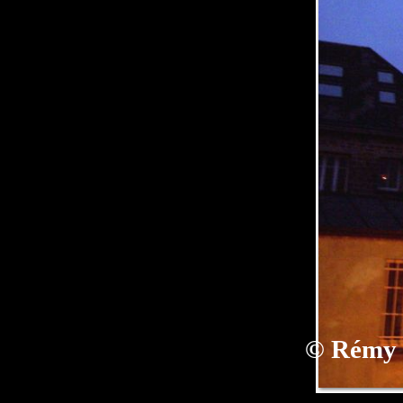
©
Rémy 