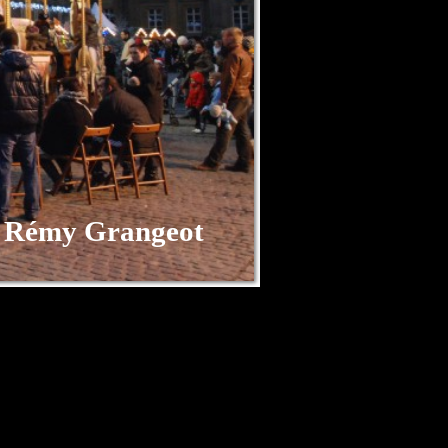
©
Rémy Grangeot