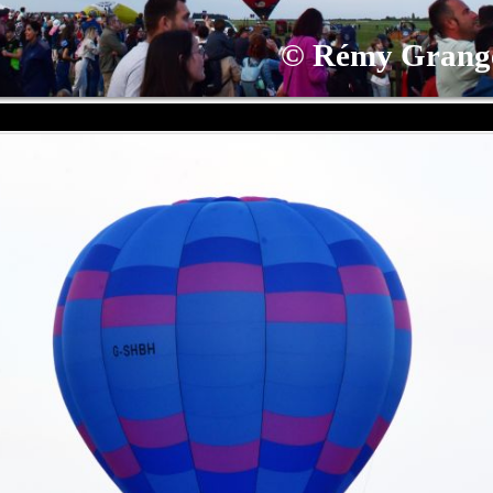
©
Rémy Grang