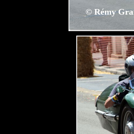
©
Rémy Gra