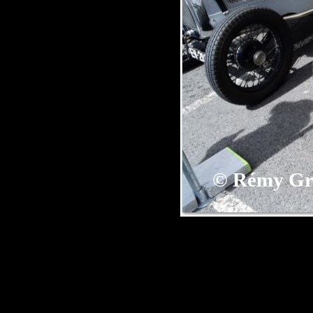
©
Rémy Gr