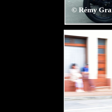
©
Rémy Gra