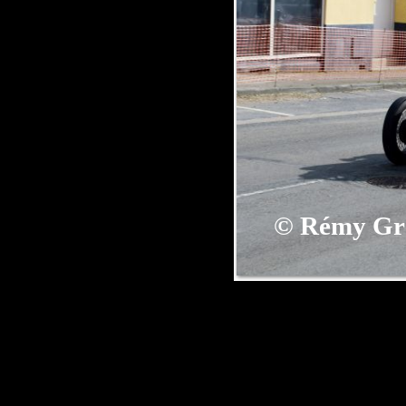
©
Rémy Gr