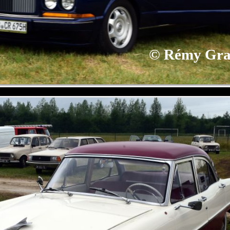
©
Rémy Gra