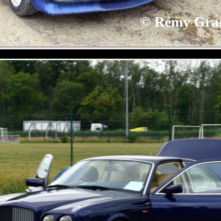
©
Rémy Gra