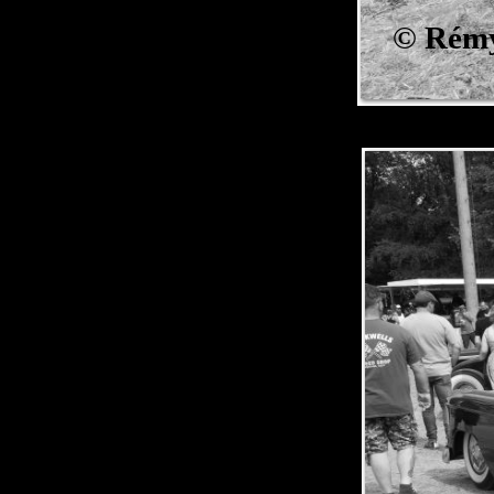
©
Rémy